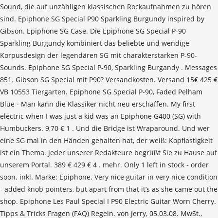
Sound, die auf unzähligen klassischen Rockaufnahmen zu hören
sind. Epiphone SG Special P90 Sparkling Burgundy inspired by
Gibson. Epiphone SG Case. Die Epiphone SG Special P-90
Sparkling Burgundy kombiniert das beliebte und wendige
Korpusdesign der legendären SG mit charakterstarken P-90-
Sounds. Epiphone SG Special P-90, Sparkling Burgandy . Messages
851. Gibson SG Special mit P90? Versandkosten. Versand 15€ 425 €
VB 10553 Tiergarten. Epiphone SG Special P-90, Faded Pelham
Blue - Man kann die Klassiker nicht neu erschaffen. My first
electric when I was just a kid was an Epiphone G400 (SG) with
Humbuckers. 9,70 € 1 . Und die Bridge ist Wraparound. Und wer
eine SG mal in den Händen gehalten hat, der weiß: Kopflastigkeit
ist ein Thema. Jeder unserer Redakteure begrüßt Sie zu Hause auf
unserem Portal. 389 € 429 € 4 . mehr. Only 1 left in stock - order
soon. inkl. Marke: Epiphone. Very nice guitar in very nice condition
- added knob pointers, but apart from that it’s as she came out the
shop. Epiphone Les Paul Special I P90 Electric Guitar Worn Cherry.
Tipps & Tricks Fragen (FAQ) Regeln. von Jerry, 05.03.08. MwSt.,