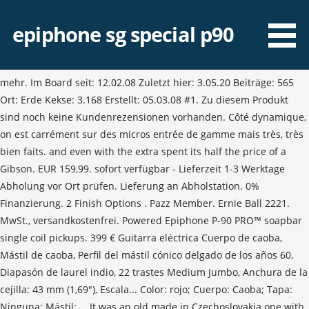
epiphone sg special p90
mehr. Im Board seit: 12.02.08 Zuletzt hier: 3.05.20 Beiträge: 565
Ort: Erde Kekse: 3.168 Erstellt: 05.03.08 #1. Zu diesem Produkt
sind noch keine Kundenrezensionen vorhanden. Côté dynamique,
on est carrément sur des micros entrée de gamme mais très, très
bien faits. and even with the extra spent its half the price of a
Gibson. EUR 159,99. sofort verfügbar - Lieferzeit 1-3 Werktage
Abholung vor Ort prüfen. Lieferung an Abholstation. 0%
Finanzierung. 2 Finish Options . Pazz Member. Ernie Ball 2221.
MwSt., versandkostenfrei. Powered Epiphone P-90 PRO™ soapbar
single coil pickups. 399 € Guitarra eléctrica Cuerpo de caoba,
Mástil de caoba, Perfil del mástil cónico delgado de los años 60,
Diapasón de laurel indio, 22 trastes Medium Jumbo, Anchura de la
cejilla: 43 mm (1,69"), Escala... Color: rojo; Cuerpo: Caoba; Tapa:
Ninguna; Mástil: … It was an old made in Czechoslovakia one with