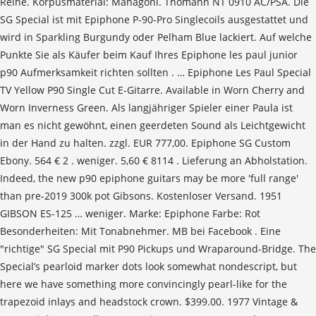
Reihe. Korpusmaterial: Mahagoni. Thomann NT 0910 AC/PSA. Die
SG Special ist mit Epiphone P-90-Pro Singlecoils ausgestattet und
wird in Sparkling Burgundy oder Pelham Blue lackiert. Auf welche
Punkte Sie als Käufer beim Kauf Ihres Epiphone les paul junior
p90 Aufmerksamkeit richten sollten . … Epiphone Les Paul Special
TV Yellow P90 Single Cut E-Gitarre. Available in Worn Cherry and
Worn Inverness Green. Als langjähriger Spieler einer Paula ist
man es nicht gewöhnt, einen geerdeten Sound als Leichtgewicht
in der Hand zu halten. zzgl. EUR 777,00. Epiphone SG Custom
Ebony. 564 € 2 . weniger. 5,60 € 8114 . Lieferung an Abholstation.
Indeed, the new p90 epiphone guitars may be more 'full range'
than pre-2019 300k pot Gibsons. Kostenloser Versand. 1951
GIBSON ES-125 … weniger. Marke: Epiphone Farbe: Rot
Besonderheiten: Mit Tonabnehmer. MB bei Facebook . Eine
"richtige" SG Special mit P90 Pickups und Wraparound-Bridge. The
Special’s pearloid marker dots look somewhat nondescript, but
here we have something more convincingly pearl-like for the
trapezoid inlays and headstock crown. $399.00. 1977 Vintage &