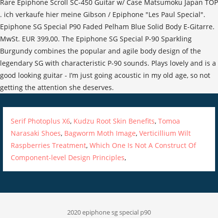
Rare Epiphone Scroll SC-450 Guitar w/ Case Matsumoku Japan TOP
. ich verkaufe hier meine Gibson / Epiphone "Les Paul Special".
Epiphone SG Special P90 Faded Pelham Blue Solid Body E-Gitarre.
MwSt. EUR 399,00. The Epiphone SG Special P-90 Sparkling
Burgundy combines the popular and agile body design of the
legendary SG with characteristic P-90 sounds. Plays lovely and is a
good looking guitar - I’m just going acoustic in my old age, so not
getting the attention she deserves.
Serif Photoplus X6
,
Kudzu Root Skin Benefits
,
Tomoa
Narasaki Shoes
,
Bagworm Moth Image
,
Verticillium Wilt
Raspberries Treatment
,
Which One Is Not A Construct Of
Component-level Design Principles
,
2020 epiphone sg special p90