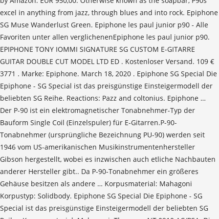
by Amazon. EUR 950,00. Otherwise known as the soapbar, P90s
excel in anything from jazz, through blues and into rock. Epiphone
SG Muse Wanderlust Green. Epiphone les paul junior p90 - Alle
Favoriten unter allen verglichenenEpiphone les paul junior p90.
EPIPHONE TONY IOMMI SIGNATURE SG CUSTOM E-GITARRE
GUITAR DOUBLE CUT MODEL LTD ED . Kostenloser Versand. 109 €
3771 . Marke: Epiphone. March 18, 2020 . Epiphone SG Special Die
Epiphone - SG Special ist das preisgünstige Einsteigermodell der
beliebten SG Reihe. Reactions: Pazz and coltonius. Epiphone …
Der P-90 ist ein elektromagnetischer Tonabnehmer-Typ der
Bauform Single Coil (Einzelspuler) für E-Gitarren.P-90-
Tonabnehmer (ursprüngliche Bezeichnung PU-90) werden seit
1946 vom US-amerikanischen Musikinstrumentenhersteller
Gibson hergestellt, wobei es inzwischen auch etliche Nachbauten
anderer Hersteller gibt.. Da P-90-Tonabnehmer ein größeres
Gehäuse besitzen als andere … Korpusmaterial: Mahagoni
Korpustyp: Solidbody. Epiphone SG Special Die Epiphone - SG
Special ist das preisgünstige Einsteigermodell der beliebten SG