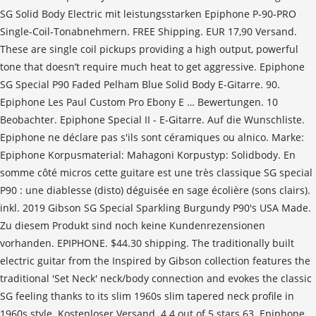
SG Solid Body Electric mit leistungsstarken Epiphone P-90-PRO
Single-Coil-Tonabnehmern. FREE Shipping. EUR 17,90 Versand.
These are single coil pickups providing a high output, powerful
tone that doesn’t require much heat to get aggressive. Epiphone
SG Special P90 Faded Pelham Blue Solid Body E-Gitarre. 90.
Epiphone Les Paul Custom Pro Ebony E … Bewertungen. 10
Beobachter. Epiphone Special II - E-Gitarre. Auf die Wunschliste.
Epiphone ne déclare pas s'ils sont céramiques ou alnico. Marke:
Epiphone Korpusmaterial: Mahagoni Korpustyp: Solidbody. En
somme côté micros cette guitare est une très classique SG special
P90 : une diablesse (disto) déguisée en sage écolière (sons clairs).
inkl. 2019 Gibson SG Special Sparkling Burgundy P90's USA Made.
Zu diesem Produkt sind noch keine Kundenrezensionen
vorhanden. EPIPHONE. $44.30 shipping. The traditionally built
electric guitar from the Inspired by Gibson collection features the
traditional 'Set Neck' neck/body connection and evokes the classic
SG feeling thanks to its slim 1960s slim tapered neck profile in
1960s style. Kostenloser Versand. 4.4 out of 5 stars 63. Epiphone,