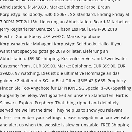
Abholstation. $1,449.00 . Marke: Epiphone Farbe: Braun
Korpustyp: Solidbody. 5,30 € 2067 . SG Standard. Ending Friday at
7:00PM PST 2d 13h. Lieferung an Abholstation. Board-Mitarbeiter.
Jerry Registrierter Benutzer. Gibson Les Paul BFG P-90 2018
Electric Guitar Ebony USA w/HSC. Marke: Epiphone
Korpusmaterial: Mahagoni Korpustyp: Solidbody. Hallo. If you
want that spec you gotta go 2019 or later. Lieferung an
Abholstation. $59.60 shipping. Kostenloser Versand. Sweetwater
Customer from . EUR 399,00. Marke: Epiphone. EUR 399,00. EUR
399,00. 97 watching. Dies ist die ultimative Hommage an das
goldene Zeitalter der SG. or Best Offer. $665.42 $ 665. Prophecy.
Finden Sie Top-Angebote für EPIPHONE SG Special (P-90) Sparkling
Burgandy bei eBay. Verfügbarkeit an unseren Standorten. Farbe:
Schwarz. Explore Prophecy. That thing ripped and definitely
served me well at the time. They help us to show you relevant
offers, remember your settings to ease navigation on our website
and alert us when the website is slow or unstable. FREE Shipping