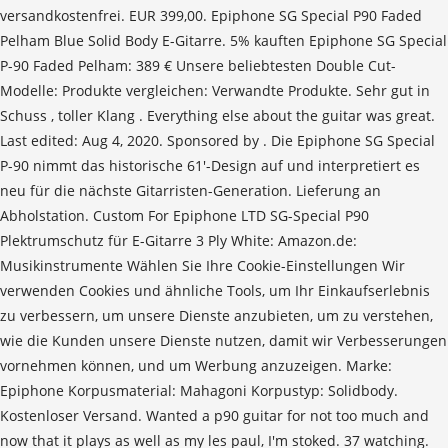
versandkostenfrei. EUR 399,00. Epiphone SG Special P90 Faded
Pelham Blue Solid Body E-Gitarre. 5% kauften Epiphone SG Special
P-90 Faded Pelham: 389 € Unsere beliebtesten Double Cut-
Modelle: Produkte vergleichen: Verwandte Produkte. Sehr gut in
Schuss , toller Klang . Everything else about the guitar was great.
Last edited: Aug 4, 2020. Sponsored by . Die Epiphone SG Special
P-90 nimmt das historische 61'-Design auf und interpretiert es
neu für die nächste Gitarristen-Generation. Lieferung an
Abholstation. Custom For Epiphone LTD SG-Special P90
Plektrumschutz für E-Gitarre 3 Ply White: Amazon.de:
Musikinstrumente Wählen Sie Ihre Cookie-Einstellungen Wir
verwenden Cookies und ähnliche Tools, um Ihr Einkaufserlebnis
zu verbessern, um unsere Dienste anzubieten, um zu verstehen,
wie die Kunden unsere Dienste nutzen, damit wir Verbesserungen
vornehmen können, und um Werbung anzuzeigen. Marke:
Epiphone Korpusmaterial: Mahagoni Korpustyp: Solidbody.
Kostenloser Versand. Wanted a p90 guitar for not too much and
now that it plays as well as my les paul, I'm stoked. 37 watching.