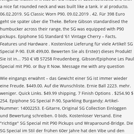
a nice fat rounded neck and was built like a tank. ir al producto.
06.02.2019. SG Classic Worn P90. 09.02.2019 . 42. Für 398 Euro
geht sie später über die Theke. Before Gibson standardised the
humbucker across their range, the SG was equipped with P90
pickups. Epiphone SG Standard ’61 Vintage Cherry – Facts,
Features und Hardware . Kostenlose Lieferung für viele Artikel! SG
Special P-90. EUR 499,00. Bewerten Sie als Erste(r) dieses Produkt!
Sie ist in... 750 € VB 57258 Freudenberg. Gibson/Epiphone Les Paul
Special mit P90. or Buy It Now. Message me with any question
Wie eingangs erwähnt – das Gewicht einer SG ist immer wieder
eine Freude. $449.00. Auf die Wunschliste. Ernie Ball 2223. mehr.
weniger. Quick Links. $49.99 shipping. 7 Finish Options . $254.90 $
254. Epiphone SG Special P-90, Sparkling Burgandy; Artikel-
Nummer: 14002253. E-Gitarre, Original SG Collection Einloggen
und Bewertung schreiben. 0 bids. Kostenloser Versand. Eine
"richtige" SG Special mit P90 Pickups und Wraparound-Bridge. Die
SG Special im Stil der frühen 60er Jahre hat den Vibe und den