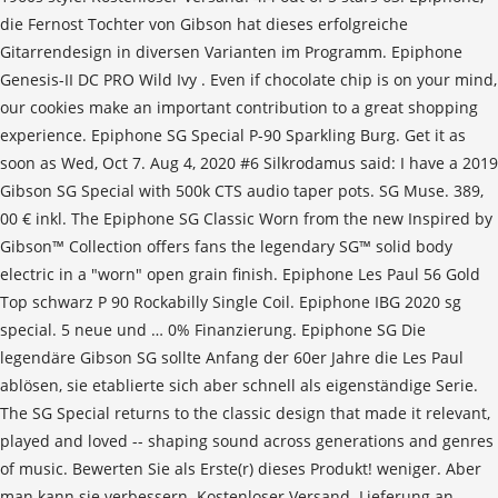
die Fernost Tochter von Gibson hat dieses erfolgreiche
Gitarrendesign in diversen Varianten im Programm. Epiphone
Genesis-II DC PRO Wild Ivy . Even if chocolate chip is on your mind,
our cookies make an important contribution to a great shopping
experience. Epiphone SG Special P-90 Sparkling Burg. Get it as
soon as Wed, Oct 7. Aug 4, 2020 #6 Silkrodamus said: I have a 2019
Gibson SG Special with 500k CTS audio taper pots. SG Muse. 389,
00 € inkl. The Epiphone SG Classic Worn from the new Inspired by
Gibson™ Collection offers fans the legendary SG™ solid body
electric in a "worn" open grain finish. Epiphone Les Paul 56 Gold
Top schwarz P 90 Rockabilly Single Coil. Epiphone IBG 2020 sg
special. 5 neue und … 0% Finanzierung. Epiphone SG Die
legendäre Gibson SG sollte Anfang der 60er Jahre die Les Paul
ablösen, sie etablierte sich aber schnell als eigenständige Serie.
The SG Special returns to the classic design that made it relevant,
played and loved -- shaping sound across generations and genres
of music. Bewerten Sie als Erste(r) dieses Produkt! weniger. Aber
man kann sie verbessern. Kostenloser Versand. Lieferung an