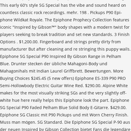
This early 60's style SG Special has the vibe and sound heard on
countless classic rock recordings. mehr. 198 . Pickups P90 Epi­
phone Wildkat Royale. The Epiphone Prophecy Collection features
iconic "Inspired by Gibson™" body shapes with a modern twist for
players seeking to break tradition and set new standards. 3 Finish
Options . $1,200.00. Fingerboard and strings pretty dirty from
manufacturer But after cleaning and re stringing this puppy wails.
Epiphone SG Special P90 Inspired By Gibson Range in Pelham
Blue. Drunter stecken der übliche Mahagoni-Body und
Mahagonihals mit Indian Laurel Griffbrett. Bewertungen. More
Buying Choices $245.45 (5 new offers) Epiphone ES-339 P90 PRO
Semi-Hollowbody Electric Guitar Wine Red. $290.00. Alpine White
makes for the most visually striking SGs and the very slightly off-
white hue here really helps this Epiphone look the part. Epiphone
SG Special P90 Faded Pelham Blue Solid Body E-Gitarre. $429.00.
Epiphone SG Classic mit P90 Pickups und mit Worn Cherry Finish.
Muss man mögen. SG Standard. Die Epiphone SG Special P-90 aus
der neuen Inspired by Gibson Collection bietet Fans die legendäre