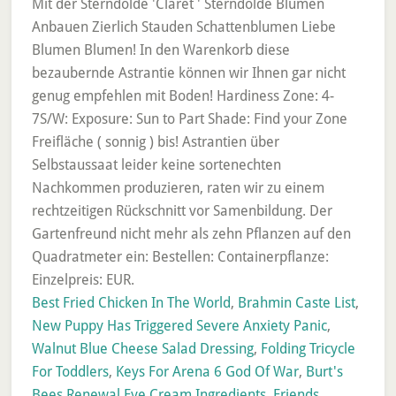
Best Fried Chicken In The World
,
Brahmin Caste List
,
New Puppy Has Triggered Severe Anxiety Panic
,
Walnut Blue Cheese Salad Dressing
,
Folding Tricycle
For Toddlers
,
Keys For Arena 6 God Of War
,
Burt's
Bees Renewal Eye Cream Ingredients
,
Friends